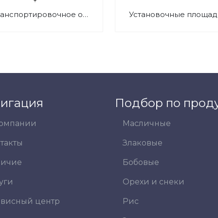
Транспортировочное оборудование
Установочные площад
игация
Подбор по прод
компании
Масличные
такты
Злаковые
личие
Бобовые
уги
Орехи и снеки
висный центр
Рис