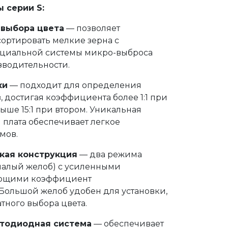
 серии S:
выбора цвета
— позволяет
ортировать мелкие зерна с
циальной системы микро-выброса
зводительности.
ки
— подходит для определения
 достигая коэффициента более 1:1 при
ыше 15:1 при втором. Уникальная
 плата обеспечивает легкое
мов.
кая конструкция
— два режима
малый желоб) с усиленными
ющими коэффициент
Большой желоб удобен для установки,
тного выбора цвета.
тодиодная система
— обеспечивает