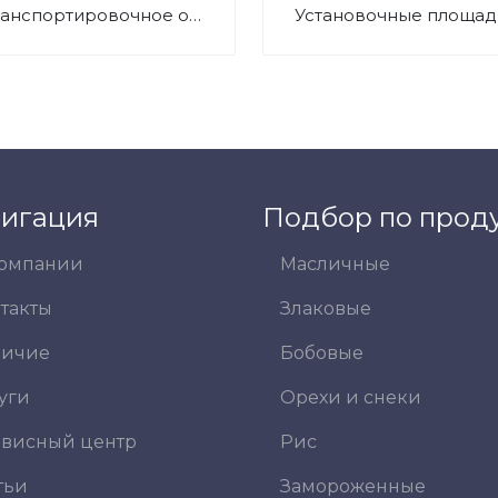
Транспортировочное оборудование
Установочные площад
игация
Подбор по прод
компании
Масличные
такты
Злаковые
личие
Бобовые
уги
Орехи и снеки
висный центр
Рис
тьи
Замороженные