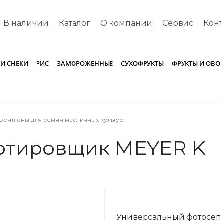
В наличии
Каталог
О компании
Сервис
Кон
 И СНЕКИ
РИС
ЗАМОРОЖЕННЫЕ
СУХОФРУКТЫ
ФРУКТЫ И ОВ
рентгены для семян масличных культур
ртировщик MEYER K
Универсальный фотосеп