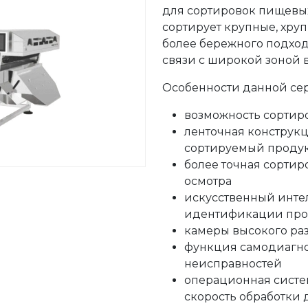
для сортировок пищевы
сортирует крупные, хру
более бережного подхода
связи с широкой зоной
Особенности данной се
возможность сортир
ленточная конструк
сортируемый проду
более точная сорти
осмотра
искусственный инте
идентификации про
камеры высокого р
функция самодиагно
неисправностей
операционная систе
скорость обработки 