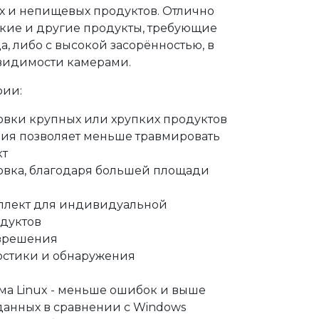
х и непищевых продуктов. Отлично
пкие и другие продукты, требующие
, либо с высокой засорённостью, в
 видимости камерами.
рии:
овки крупных или хрупких продуктов
ция позволяет меньше травмировать
кт
ровка, благодаря большей площади
ллект для индивидуальной
дуктов
азрешения
стики и обнаружения
ма Linux - меньше ошибок и выше
данных в сравнении с Windows